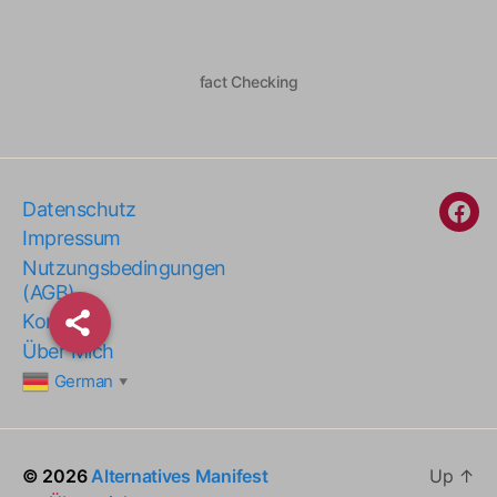
fact Checking
Datenschutz
Fac
Impressum
Nutzungsbedingungen
(AGB)
Kontakt
Über Mich
German
▼
© 2026
Alternatives Manifest
Up
↑