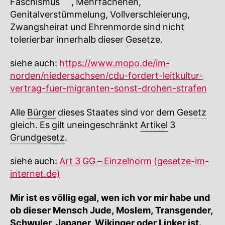
Faschismus
🔍
, Mehrfachehen,
Genitalverstümmelung, Vollverschleierung,
Zwangsheirat und Ehrenmorde sind nicht
tolerierbar innerhalb dieser
Gesetze
.
siehe auch:
https://www.mopo.de/im-
norden/niedersachsen/cdu-fordert-leitkultur-
vertrag-fuer-migranten-sonst-drohen-strafen
Alle
Bürger
dieses Staates sind vor dem
Gesetz
gleich. Es gilt uneingeschränkt
Artikel
3
Grundgesetz
.
siehe auch:
Art 3 GG – Einzelnorm (gesetze-im-
internet.de)
Mir ist es völlig egal, wen ich vor mir habe und
ob dieser Mensch Jude, Moslem, Transgender,
Schwuler, Japaner, Wikinger oder Linker ist.