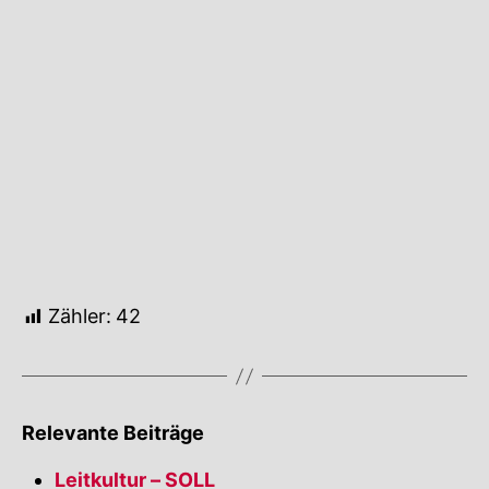
primitive und somit insgesamt faschistische
Ideologie
!
Religion – IST
Ich leugne als Atheist nicht, dass unsere europäische
🔍
Kultur
, unsere
Werte
und unsere Standards
durchaus ihren Ursprung in religiösen, eher christlich
geprägten Bildern und Büchern haben. Diese Art der
Übernahme religiöser Texte als Basis eines
Gesellschaftsvertrags gilt im Übrigen für
Religion
… mehr
–
IST
Zähler:
42
Relevante Beiträge
Leitkultur – SOLL