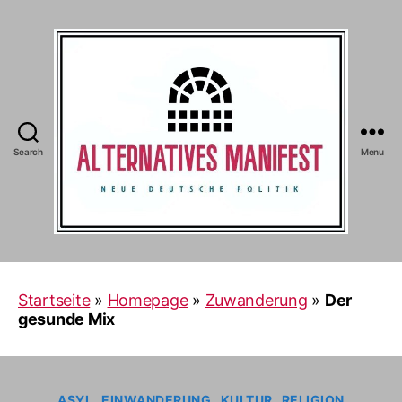
Search
Menu
Alternatives
Manifest
Startseite
»
Homepage
»
Zuwanderung
»
Der
gesunde Mix
Categories
ASYL
EINWANDERUNG
KULTUR
RELIGION