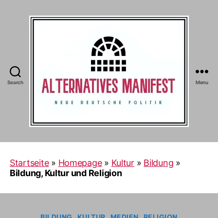
Search
Menu
Alternatives
Manifest
Startseite
»
Homepage
»
Kultur
»
Bildung
»
Bildung, Kultur und Religion
Categories
BILDUNG
KULTUR
MEDIEN
RELIGION