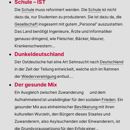
Schule – IST
Die
Schule
muss reformiert werden. Die
Schule
ist nicht
dazu da, nur Studenten zu produzieren. Sie ist dazu da, die
Gesellschaft
insgesamt mit gutem „Personal“ auszustatten.
Das Land benötigt Ingenieure, Ärzte und Informatiker
genauso dringend, wie Fleischer, Bäcker, Maurer,
Krankenschwestern...
Dunkeldeutschland
Der Ostdeutsche hat eine Art Sehnsucht nach
Deutschland
in der Zeit der Teilung entwickelt, welche sich im Rahmen
der
Wiedervereinigung
entlud....
Der gesunde Mix
Ein Ausgleich zwischen
Zuwanderung
🔍
und dem
Aufnahmeland ist unabdingbar für den sozialen
Frieden
. Ein
gesunder Mix aus einheimischer
Bevölkerung
mit ihren
kulturellen Wurzeln, den Bürgern dieses Staates und
Zuwanderern, also Asylsuchenden oder Einwanderern, ist
die Grundvoraussetzung für den Erfolg einer...