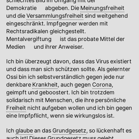
schlechtes Bild im Umgang mit der
Demokratie
🔍
abgeben. Die
Meinungsfreiheit
und die
Versammlungsfreiheit
sind weitgehend
eingeschränkt. Impfgegner werden mit
Rechtsradikalen gleichgestellt.
Mentalvergiftung
🔍
ist das probate Mittel der
Medien
🔍
und ihrer Anweiser.
Ich bin überzeugt davon, dass das Virus existiert
und dass man sich schützen sollte. Als gelernter
Ossi bin ich selbstverständlich gegen jede nur
denkbare
Krankheit
, auch gegen
Corona
,
geimpft und geboostert. Ich bin trotzdem
solidarisch mit Menschen, die ihre persönliche
Freiheit
nicht aufgeben wollen und ich bin gegen
eine Impfpflicht, wenn sie wirkungslos ist.
Ich
glaube
an das
Grundgesetz
, so lückenhaft es
auch ist! Dieses
Grundgesetz
muss gelebt