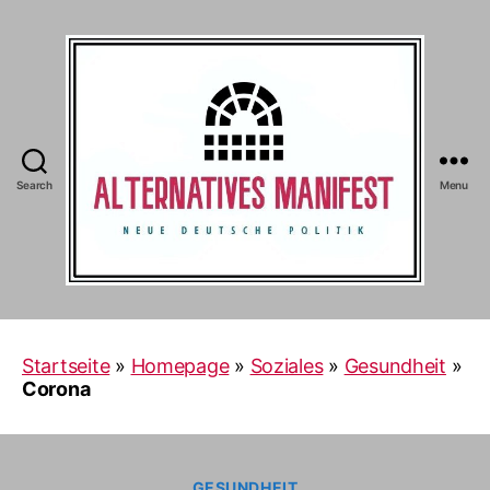
Search
Menu
Alternatives
Manifest
Startseite
»
Homepage
»
Soziales
»
Gesundheit
»
Corona
Categories
GESUNDHEIT