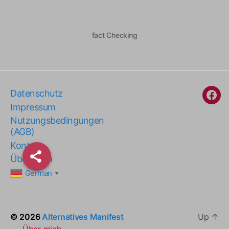
fact Checking
Datenschutz
Fac
Impressum
Nutzungsbedingungen
(AGB)
Kontakt
Über Mich
German
▼
© 2026
Alternatives Manifest
Up
↑
Über mich