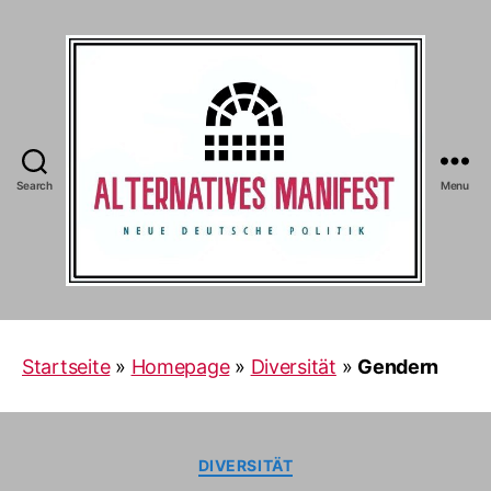
Search
Menu
Alternatives
Manifest
Startseite
»
Homepage
»
Diversität
»
Gendern
Categories
DIVERSITÄT