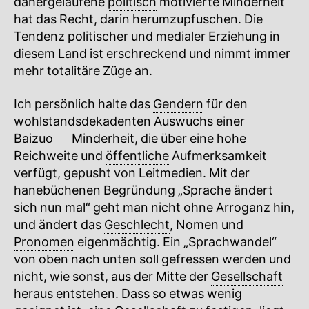
dahergelaufene
politisch
motivierte Minderheit
hat das
Recht
, darin herumzupfuschen. Die
Tendenz politischer und medialer Erziehung in
diesem Land ist erschreckend und nimmt immer
mehr totalitäre Züge an.
Ich persönlich halte das
Gendern
für den
wohlstandsdekadenten Auswuchs einer
Baizuo
🔍
Minderheit, die über eine hohe
Reichweite und
öffentliche
Aufmerksamkeit
verfügt, gepusht von Leitmedien. Mit der
hanebüchenen Begründung „
Sprache
ändert
sich nun mal“ geht man nicht ohne Arroganz hin,
und ändert das
Geschlecht
, Nomen und
Pronomen
eigenmächtig. Ein „Sprachwandel“
von oben nach unten soll gefressen werden und
nicht, wie sonst, aus der Mitte der
Gesellschaft
heraus entstehen. Dass so etwas wenig