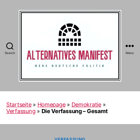
Search
Menu
Alternatives
Manifest
Startseite
»
Homepage
»
Demokratie
»
Verfassung
»
Die Verfassung – Gesamt
Categories
VERFASSUNG