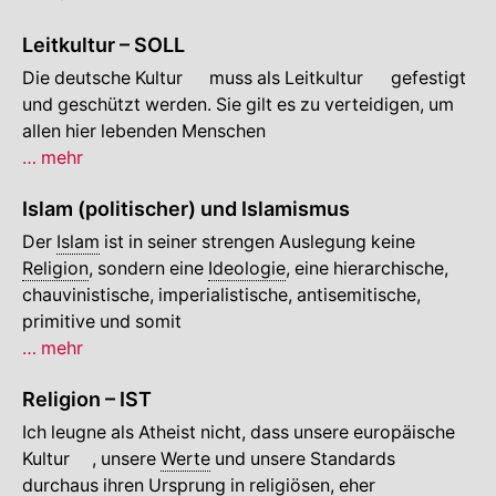
–
Leitkultur – SOLL
SOLL
🔍
🔍
Die deutsche
Kultur
muss als
Leitkultur
gefestigt
und geschützt werden. Sie gilt es zu verteidigen, um
allen hier lebenden Menschen
Leitkultur
… mehr
–
Islam (politischer) und Islamismus
SOLL
Der
Islam
ist in seiner strengen Auslegung keine
Religion
, sondern eine
Ideologie
, eine hierarchische,
chauvinistische, imperialistische, antisemitische,
primitive und somit
Islam
… mehr
(politischer)
Religion – IST
und
Islamismus
Ich leugne als Atheist nicht, dass unsere europäische
🔍
Kultur
, unsere
Werte
und unsere Standards
durchaus ihren Ursprung in religiösen, eher