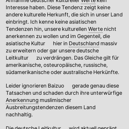
Annahme deutscher kultureller
Werte
kein
Interesse haben. Diese Tendenz zeigt keine
andere kulturelle Herkunft, die sich in unser Land
einbringt. Ich kenne keine asiatischen
Tendenzen hin, unsere kulturellen
Werte
nicht
anerkennen zu wollen und im Gegenteil, die
asiatische
Kultur
🔍
hier in
Deutschland
massiv
zu erweitern oder gar unsere deutsche
Leitkultur
🔍
zu verdrängen. Das Gleiche gilt für
amerikanische, osteuropäische, russische,
südamerikanische oder australische Herkünfte.
Leider ignorieren
Baizuo
🔍
gerade genau diese
Tatsachen und schaden durch ihre unterwürfige
Anerkennung
muslimischer
Ausbreitungstendenzen diesem Land
nachhaltig.
Die deutsche
Leitkultur
🔍
wird aktuell geprägt