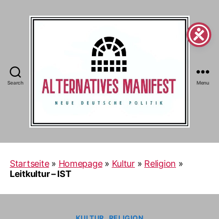
Search
Menu
Alternatives
Manifest
Startseite
»
Homepage
»
Kultur
»
Religion
»
Leitkultur – IST
Categories
KULTUR
RELIGION