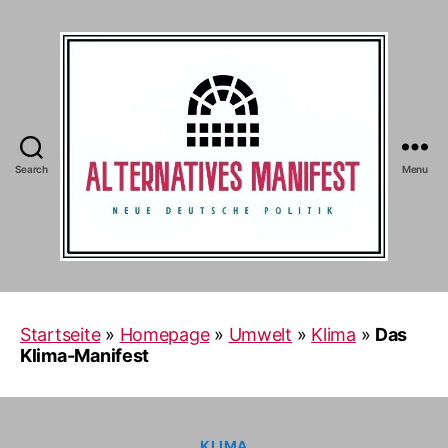
Search
Menu
Alternatives
Manifest
Startseite
»
Homepage
»
Umwelt
»
Klima
»
Das
Klima-Manifest
Categories
KLIMA