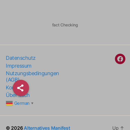
fact Checking
Datenschutz
Fac
Impressum
Nutzungsbedingungen
(AGB)
Kontakt
Über Mich
German
▼
© 2026
Alternatives Manifest
Up
↑