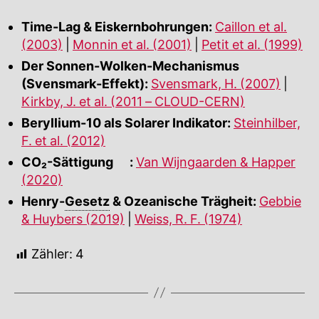
Time-Lag & Eiskernbohrungen:
Caillon et al.
(2003)
|
Monnin et al. (2001)
|
Petit et al. (1999)
Der Sonnen-Wolken-Mechanismus
(Svensmark-Effekt):
Svensmark, H. (2007)
|
Kirkby, J. et al. (2011 – CLOUD-CERN)
Beryllium-10 als Solarer Indikator:
Steinhilber,
F. et al. (2012)
CO₂-Sättigung
🔍
:
Van Wijngaarden & Happer
(2020)
Henry-
Gesetz
& Ozeanische Trägheit:
Gebbie
& Huybers (2019)
|
Weiss, R. F. (1974)
Zähler:
4