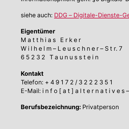
siehe auch:
DDG – Digitale-Dienste-Ge
Eigentümer
M a t t h i a s E r k e r
W i l h e l m – L e u s c h n e r – S t r. 7
6 5 2 3 2 T a u n u s s t e i n
Kontakt
Telefon: + 4 9 1 7 2 / 3 2 2 2 3 5 1
E-Mail: i n f o [ a t ] a l t e r n a t i v e s 
Berufsbezeichnung:
Privatperson