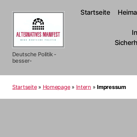
Startseite
Heimat
I
Sicherh
Alternatives
Deutsche Politik -
Manifest
besser-
Startseite
»
Homepage
»
Intern
»
Impressum