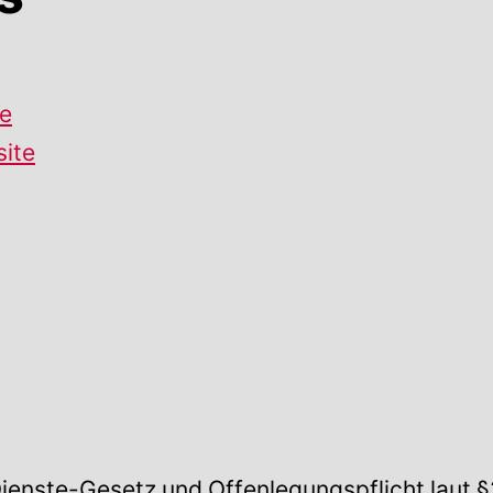
te
site
Dienste-Gesetz und Offenlegungspflicht laut 