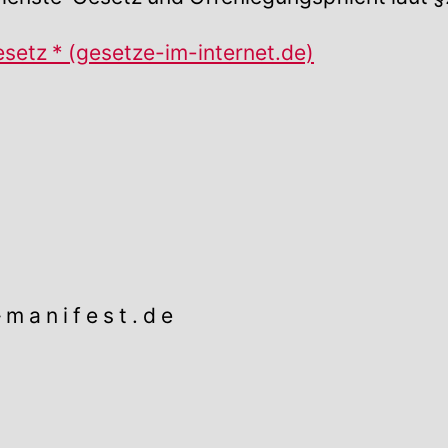
setz * (gesetze-im-internet.de)
– m a n i f e s t . d e