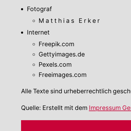
Fotograf
M a t t h i a s E r k e r
Internet
Freepik.com
Gettyimages.de
Pexels.com
Freeimages.com
Alle Texte sind urheberrechtlich gesch
Quelle: Erstellt mit dem
Impressum Ge